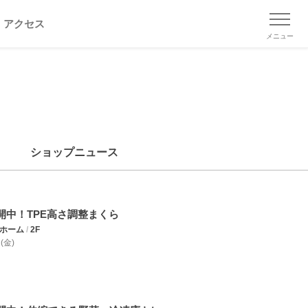
アクセス
メニュー
ショップニュース
公開中！TPE高さ調整まくら
コホーム
/
2F
 (金)