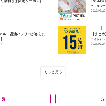
プリ会員さま限定クーポン】
TVCM
1F
ニトリ デ
2026/07/27
セール
ーアル！醤油バジリコがさらに
【まとめ
た】
ライトオン
2026/07/24
1F
もっと見る
一覧