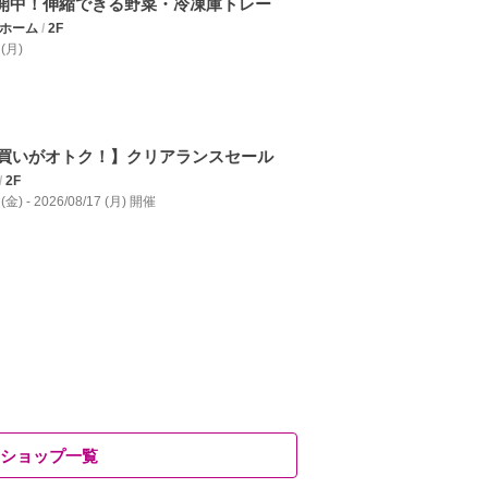
公開中！伸縮できる野菜・冷凍庫トレー
コホーム
/
2F
 (月)
買いがオトク！】クリアランスセール
/
2F
 (金) - 2026/08/17 (月) 開催
ショップ一覧